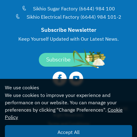
Sikhio Sugar Factory (6644) 984 100
Sikhio Electrical Factory (6644) 984 101-2
Subscribe Newsletter
Keep Yourself Updated with
Our Latest News.
Subscribe
We use cookies
We use cookies to improve your experience and
performance on our website. You can manage your
© Copyright 2022, Khonburi Sugar Public Company Limited All
preferences by clicking "Change Preferences".
Cookie
Right Reserved.
Policy
Terms and Conditions
Accept All
Sitemap