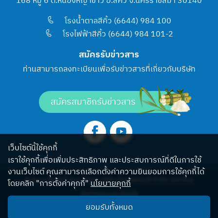
168 หมู่ 6 ต.หนองหญ้าขาว อ.สีคิ้ว จ.นครราชสีมา 30140
โรงน้ำตาลสีคิ้ว (6644) 984 100
โรงไฟฟ้าสีคิ้ว (6644) 984 101-2
สมัครรับข่าวสาร
ท่านสามารถลงทะเบียนเพื่อรับข่าวสารที่เกี่ยวกับบริษัท
สมัครสมาชิกรับข่าวสาร
เว็บไซต์นี้ใช้คุกกี้
เราใช้คุกกี้เพื่อเพิ่มประสิทธิภาพ และประสบการณ์ที่ดีในการใช้
งานเว็บไซต์ คุณสามารถเลือกตั้งค่าความยินยอมการใช้คุกกี้ได้
© สงวนลิขสิทธิ์ พ.ศ.2565 บริษัท น้ำตาลครบุรี จำกัด (มหาชน)
โดยคลิก "การตั้งค่าคุกกี้"
นโยบายคุกกี้
ข้อกำหนดและเงื่อนไข
ยอมรับทั้งหมด
โครงสร้างเว็บไซต์