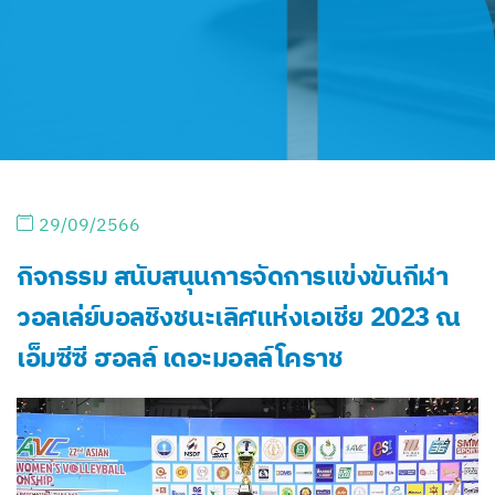
29/09/2566
กิจกรรม สนับสนุนการจัดการแข่งขันกีฬา
วอลเล่ย์บอลชิงชนะเลิศแห่งเอเชีย 2023 ณ
เอ็มซีซี ฮอลล์ เดอะมอลล์โคราช