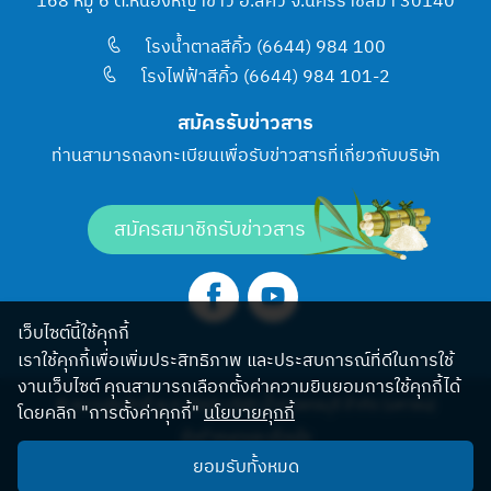
168 หมู่ 6 ต.หนองหญ้าขาว อ.สีคิ้ว จ.นครราชสีมา 30140
โรงน้ำตาลสีคิ้ว (6644) 984 100
โรงไฟฟ้าสีคิ้ว (6644) 984 101-2
สมัครรับข่าวสาร
ท่านสามารถลงทะเบียนเพื่อรับข่าวสารที่เกี่ยวกับบริษัท
สมัครสมาชิกรับข่าวสาร
เว็บไซต์นี้ใช้คุกกี้
เราใช้คุกกี้เพื่อเพิ่มประสิทธิภาพ และประสบการณ์ที่ดีในการใช้
งานเว็บไซต์ คุณสามารถเลือกตั้งค่าความยินยอมการใช้คุกกี้ได้
© สงวนลิขสิทธิ์ พ.ศ.2565 บริษัท น้ำตาลครบุรี จำกัด (มหาชน)
โดยคลิก "การตั้งค่าคุกกี้"
นโยบายคุกกี้
ข้อกำหนดและเงื่อนไข
ยอมรับทั้งหมด
โครงสร้างเว็บไซต์