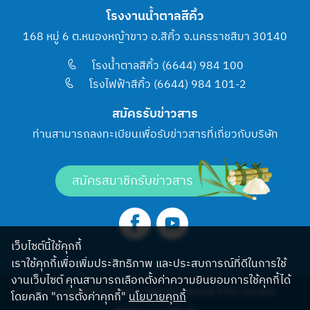
โรงงานน้ำตาลสีคิ้ว
168 หมู่ 6 ต.หนองหญ้าขาว อ.สีคิ้ว จ.นครราชสีมา 30140
โรงน้ำตาลสีคิ้ว (6644) 984 100
โรงไฟฟ้าสีคิ้ว (6644) 984 101-2
สมัครรับข่าวสาร
ท่านสามารถลงทะเบียนเพื่อรับข่าวสารที่เกี่ยวกับบริษัท
สมัครสมาชิกรับข่าวสาร
เว็บไซต์นี้ใช้คุกกี้
เราใช้คุกกี้เพื่อเพิ่มประสิทธิภาพ และประสบการณ์ที่ดีในการใช้
งานเว็บไซต์ คุณสามารถเลือกตั้งค่าความยินยอมการใช้คุกกี้ได้
© สงวนลิขสิทธิ์ พ.ศ.2565 บริษัท น้ำตาลครบุรี จำกัด (มหาชน)
โดยคลิก "การตั้งค่าคุกกี้"
นโยบายคุกกี้